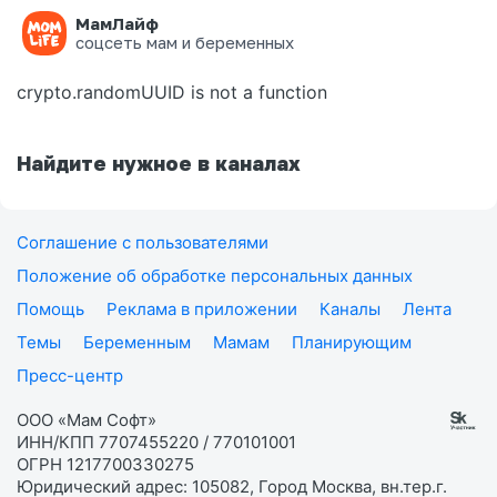
МамЛайф
Ошибка на странице
соцсеть мам и беременных
crypto.randomUUID is not a function
Найдите нужное в каналах
Соглашение с пользователями
Положение об обработке персональных данных
Помощь
Реклама в приложении
Каналы
Лента
Темы
Беременным
Мамам
Планирующим
Пресс-центр
ООО «Мам Софт»
ИНН/КПП 7707455220 / 770101001
ОГРН 1217700330275
Юридический адрес: 105082, Город Москва, вн.тер.г.