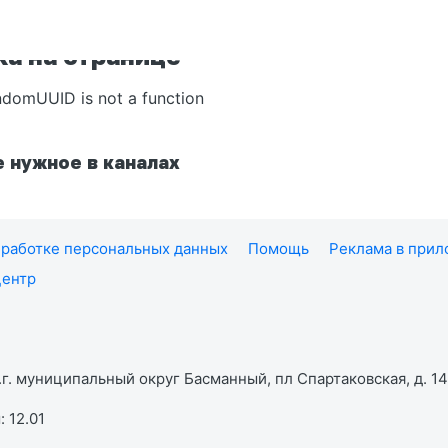
а на странице
ndomUUID is not a function
 нужное в каналах
работке персональных данных
Помощь
Реклама в при
центр
г. муниципальный округ Басманный, пл Спартаковская, д. 14,
 12.01