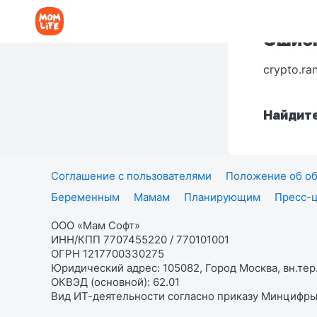
Ошибк
crypto.ra
Найдите
Соглашение с пользователями
Положение об об
Беременным
Мамам
Планирующим
Пресс-
ООО «Мам Софт»
ИНН/КПП 7707455220 / 770101001
ОГРН 1217700330275
Юридический адрес: 105082, Город Москва, вн.тер.
ОКВЭД (основной): 62.01
Вид ИТ-деятельности согласно приказу Минцифры: