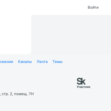
Войти
ложении
Каналы
Лента
Темы
 стр. 2, помещ. 7Н