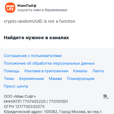
МамЛайф
Ошибка на странице
соцсеть мам и беременных
crypto.randomUUID is not a function
Найдите нужное в каналах
Соглашение с пользователями
Положение об обработке персональных данных
Помощь
Реклама в приложении
Каналы
Лента
Темы
Беременным
Мамам
Планирующим
Пресс-центр
ООО «Мам Софт»
ИНН/КПП 7707455220 / 770101001
ОГРН 1217700330275
Юридический адрес: 105082, Город Москва, вн.тер.г.