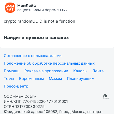
МамЛайф
Ошибка на странице
соцсеть мам и беременных
crypto.randomUUID is not a function
Найдите нужное в каналах
Соглашение с пользователями
Положение об обработке персональных данных
Помощь
Реклама в приложении
Каналы
Лента
Темы
Беременным
Мамам
Планирующим
Пресс-центр
ООО «Мам Софт»
ИНН/КПП 7707455220 / 770101001
ОГРН 1217700330275
Юридический адрес: 105082, Город Москва, вн.тер.г.