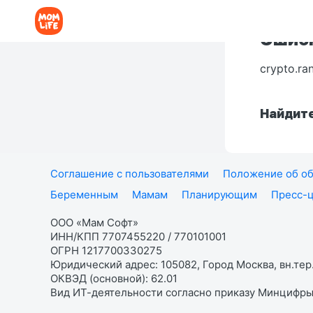
Ошибк
crypto.ra
Найдите
Соглашение с пользователями
Положение об об
Беременным
Мамам
Планирующим
Пресс-
ООО «Мам Софт»
ИНН/КПП 7707455220 / 770101001
ОГРН 1217700330275
Юридический адрес: 105082, Город Москва, вн.тер.
ОКВЭД (основной): 62.01
Вид ИТ-деятельности согласно приказу Минцифры: