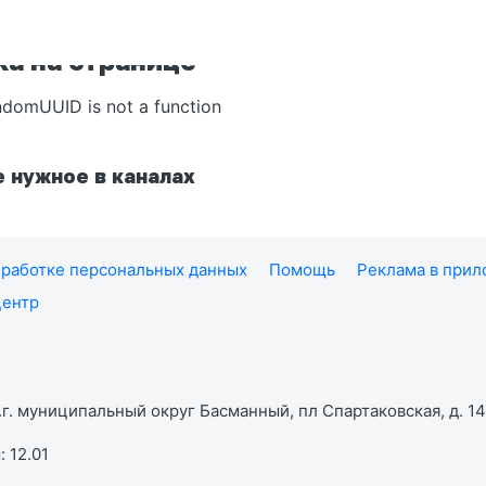
а на странице
ndomUUID is not a function
 нужное в каналах
работке персональных данных
Помощь
Реклама в при
центр
г. муниципальный округ Басманный, пл Спартаковская, д. 14,
 12.01