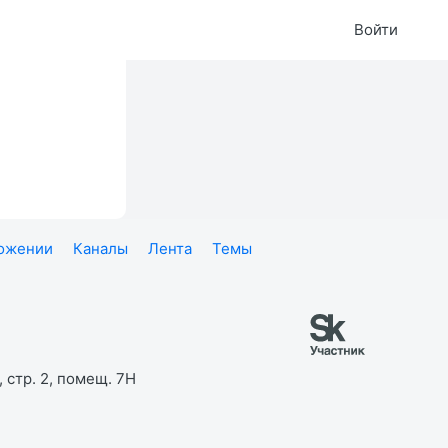
Войти
ложении
Каналы
Лента
Темы
 стр. 2, помещ. 7Н