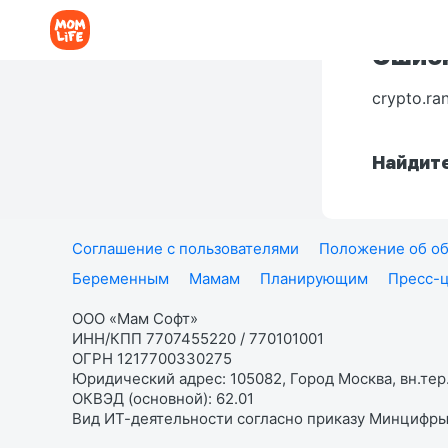
Ошибк
crypto.ra
Найдите
Соглашение с пользователями
Положение об об
Беременным
Мамам
Планирующим
Пресс-
ООО «Мам Софт»
ИНН/КПП 7707455220 / 770101001
ОГРН 1217700330275
Юридический адрес: 105082, Город Москва, вн.тер.
ОКВЭД (основной): 62.01
Вид ИТ-деятельности согласно приказу Минцифры: