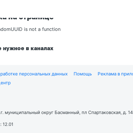
а на странице
ndomUUID is not a function
 нужное в каналах
работке персональных данных
Помощь
Реклама в при
центр
г. муниципальный округ Басманный, пл Спартаковская, д. 14,
 12.01