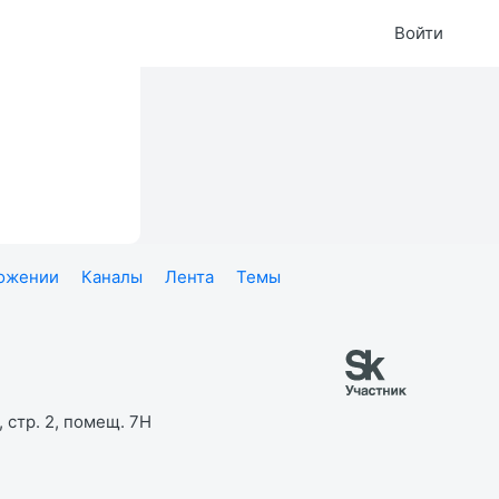
Войти
ложении
Каналы
Лента
Темы
 стр. 2, помещ. 7Н