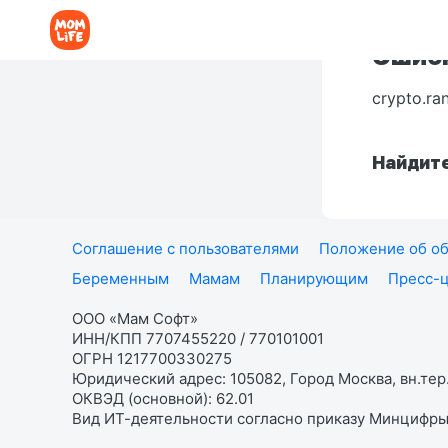
Ошибк
crypto.ra
Найдите
Соглашение с пользователями
Положение об об
Беременным
Мамам
Планирующим
Пресс-
ООО «Мам Софт»
ИНН/КПП 7707455220 / 770101001
ОГРН 1217700330275
Юридический адрес: 105082, Город Москва, вн.тер.
ОКВЭД (основной): 62.01
Вид ИТ-деятельности согласно приказу Минцифры: