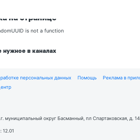
а на странице
ndomUUID is not a function
 нужное в каналах
работке персональных данных
Помощь
Реклама в при
центр
г. муниципальный округ Басманный, пл Спартаковская, д. 14,
 12.01