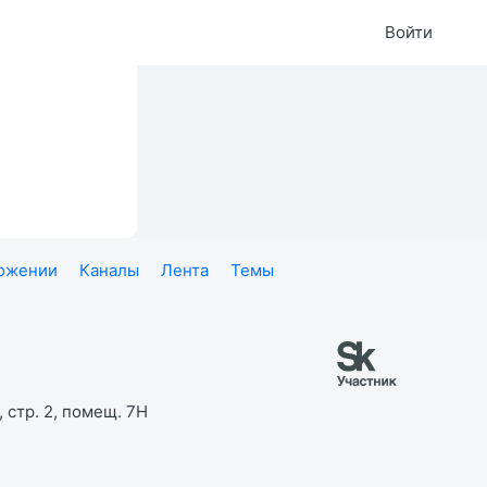
Войти
ложении
Каналы
Лента
Темы
 стр. 2, помещ. 7Н