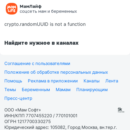
МамЛайф
Ошибка на странице
соцсеть мам и беременных
crypto.randomUUID is not a function
Найдите нужное в каналах
Соглашение с пользователями
Положение об обработке персональных данных
Помощь
Реклама в приложении
Каналы
Лента
Темы
Беременным
Мамам
Планирующим
Пресс-центр
ООО «Мам Софт»
ИНН/КПП 7707455220 / 770101001
ОГРН 1217700330275
Юридический адрес: 105082, Город Москва, вн.тер.г.