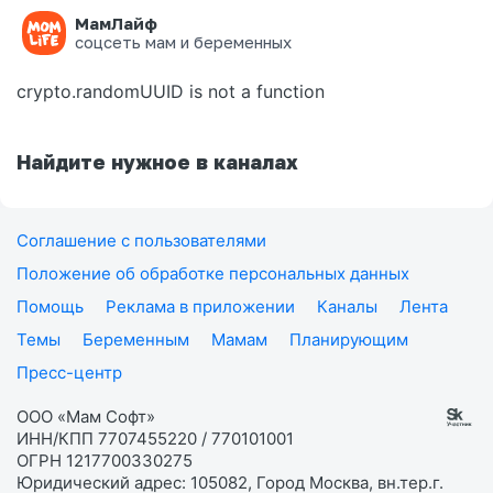
МамЛайф
Ошибка на странице
соцсеть мам и беременных
crypto.randomUUID is not a function
Найдите нужное в каналах
Соглашение с пользователями
Положение об обработке персональных данных
Помощь
Реклама в приложении
Каналы
Лента
Темы
Беременным
Мамам
Планирующим
Пресс-центр
ООО «Мам Софт»
ИНН/КПП 7707455220 / 770101001
ОГРН 1217700330275
Юридический адрес: 105082, Город Москва, вн.тер.г.