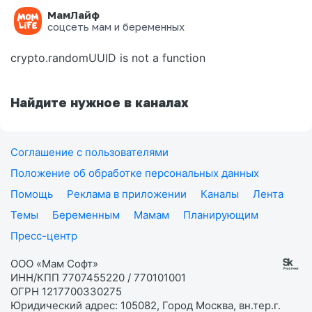
МамЛайф
Ошибка на странице
соцсеть мам и беременных
crypto.randomUUID is not a function
Найдите нужное в каналах
Соглашение с пользователями
Положение об обработке персональных данных
Помощь
Реклама в приложении
Каналы
Лента
Темы
Беременным
Мамам
Планирующим
Пресс-центр
ООО «Мам Софт»
ИНН/КПП 7707455220 / 770101001
ОГРН 1217700330275
Юридический адрес: 105082, Город Москва, вн.тер.г.