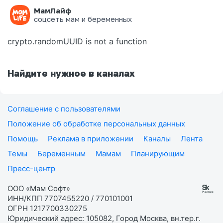
МамЛайф
Ошибка на странице
соцсеть мам и беременных
crypto.randomUUID is not a function
Найдите нужное в каналах
Соглашение с пользователями
Положение об обработке персональных данных
Помощь
Реклама в приложении
Каналы
Лента
Темы
Беременным
Мамам
Планирующим
Пресс-центр
ООО «Мам Софт»
ИНН/КПП 7707455220 / 770101001
ОГРН 1217700330275
Юридический адрес: 105082, Город Москва, вн.тер.г.