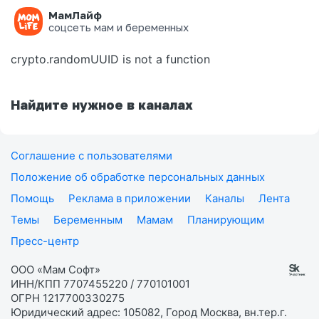
МамЛайф
Ошибка на странице
соцсеть мам и беременных
crypto.randomUUID is not a function
Найдите нужное в каналах
Соглашение с пользователями
Положение об обработке персональных данных
Помощь
Реклама в приложении
Каналы
Лента
Темы
Беременным
Мамам
Планирующим
Пресс-центр
ООО «Мам Софт»
ИНН/КПП 7707455220 / 770101001
ОГРН 1217700330275
Юридический адрес: 105082, Город Москва, вн.тер.г.