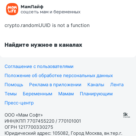
МамЛайф
Ошибка на странице
соцсеть мам и беременных
crypto.randomUUID is not a function
Найдите нужное в каналах
Соглашение с пользователями
Положение об обработке персональных данных
Помощь
Реклама в приложении
Каналы
Лента
Темы
Беременным
Мамам
Планирующим
Пресс-центр
ООО «Мам Софт»
ИНН/КПП 7707455220 / 770101001
ОГРН 1217700330275
Юридический адрес: 105082, Город Москва, вн.тер.г.