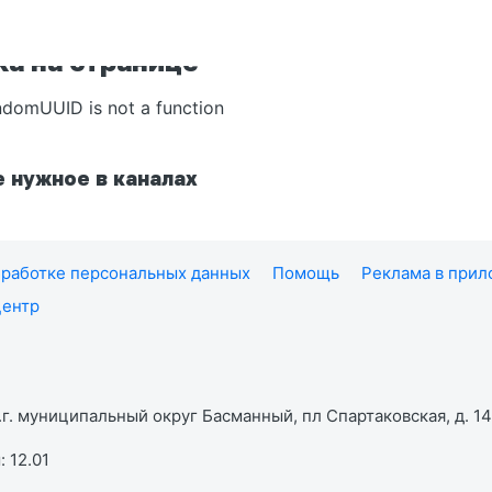
а на странице
ndomUUID is not a function
 нужное в каналах
работке персональных данных
Помощь
Реклама в при
центр
г. муниципальный округ Басманный, пл Спартаковская, д. 14,
 12.01