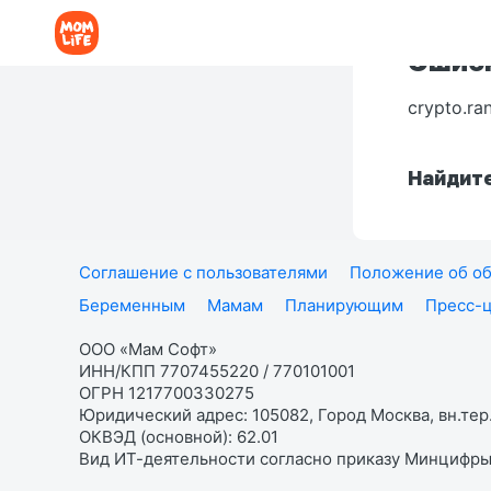
Ошибк
crypto.ra
Найдите
Соглашение с пользователями
Положение об об
Беременным
Мамам
Планирующим
Пресс-
ООО «Мам Софт»
ИНН/КПП 7707455220 / 770101001
ОГРН 1217700330275
Юридический адрес: 105082, Город Москва, вн.тер.
ОКВЭД (основной): 62.01
Вид ИТ-деятельности согласно приказу Минцифры: