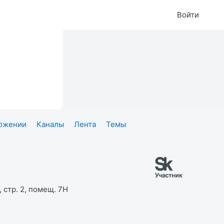
Войти
ложении
Каналы
Лента
Темы
 стр. 2, помещ. 7Н