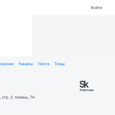
Войти
ложении
Каналы
Лента
Темы
 стр. 2, помещ. 7Н