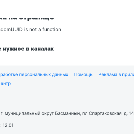
а на странице
ndomUUID is not a function
 нужное в каналах
работке персональных данных
Помощь
Реклама в при
центр
г. муниципальный округ Басманный, пл Спартаковская, д. 14,
 12.01