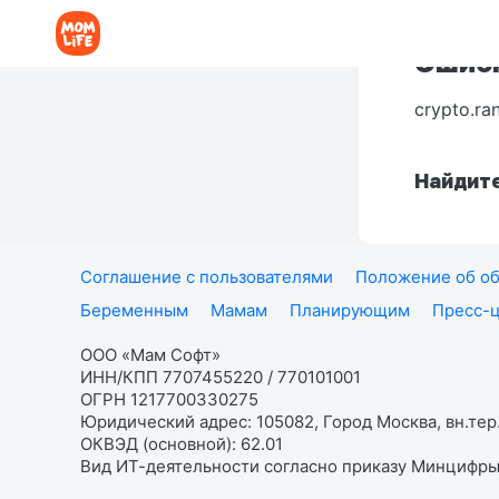
Ошибк
crypto.ra
Найдите
Соглашение с пользователями
Положение об об
Беременным
Мамам
Планирующим
Пресс-
ООО «Мам Софт»
ИНН/КПП 7707455220 / 770101001
ОГРН 1217700330275
Юридический адрес: 105082, Город Москва, вн.тер.
ОКВЭД (основной): 62.01
Вид ИТ-деятельности согласно приказу Минцифры: