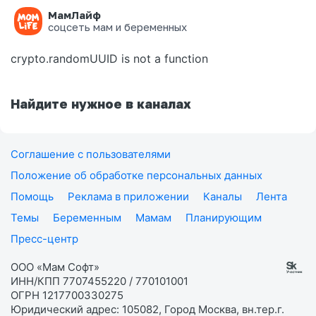
МамЛайф
Ошибка на странице
соцсеть мам и беременных
crypto.randomUUID is not a function
Найдите нужное в каналах
Соглашение с пользователями
Положение об обработке персональных данных
Помощь
Реклама в приложении
Каналы
Лента
Темы
Беременным
Мамам
Планирующим
Пресс-центр
ООО «Мам Софт»
ИНН/КПП 7707455220 / 770101001
ОГРН 1217700330275
Юридический адрес: 105082, Город Москва, вн.тер.г.