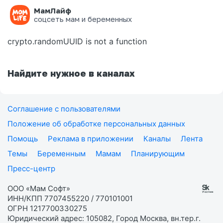
МамЛайф
Ошибка на странице
соцсеть мам и беременных
crypto.randomUUID is not a function
Найдите нужное в каналах
Соглашение с пользователями
Положение об обработке персональных данных
Помощь
Реклама в приложении
Каналы
Лента
Темы
Беременным
Мамам
Планирующим
Пресс-центр
ООО «Мам Софт»
ИНН/КПП 7707455220 / 770101001
ОГРН 1217700330275
Юридический адрес: 105082, Город Москва, вн.тер.г.