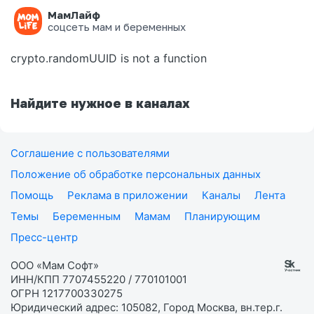
МамЛайф
Ошибка на странице
соцсеть мам и беременных
crypto.randomUUID is not a function
Найдите нужное в каналах
Соглашение с пользователями
Положение об обработке персональных данных
Помощь
Реклама в приложении
Каналы
Лента
Темы
Беременным
Мамам
Планирующим
Пресс-центр
ООО «Мам Софт»
ИНН/КПП 7707455220 / 770101001
ОГРН 1217700330275
Юридический адрес: 105082, Город Москва, вн.тер.г.