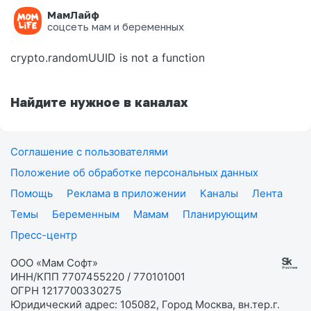
МамЛайф
Ошибка на странице
соцсеть мам и беременных
crypto.randomUUID is not a function
Найдите нужное в каналах
Соглашение с пользователями
Положение об обработке персональных данных
Помощь
Реклама в приложении
Каналы
Лента
Темы
Беременным
Мамам
Планирующим
Пресс-центр
ООО «Мам Софт»
ИНН/КПП 7707455220 / 770101001
ОГРН 1217700330275
Юридический адрес: 105082, Город Москва, вн.тер.г.