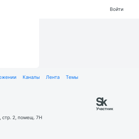
Войти
ложении
Каналы
Лента
Темы
 стр. 2, помещ. 7Н