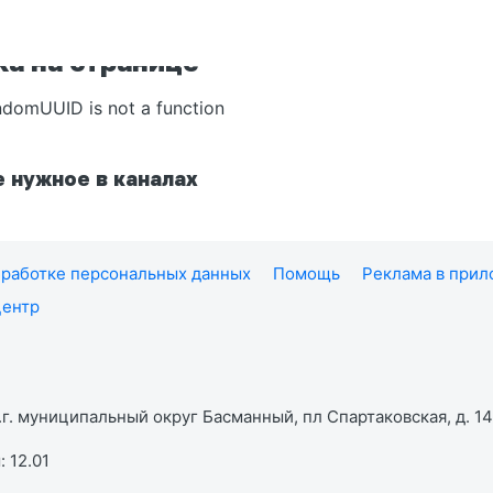
а на странице
ndomUUID is not a function
 нужное в каналах
работке персональных данных
Помощь
Реклама в при
центр
г. муниципальный округ Басманный, пл Спартаковская, д. 14,
 12.01