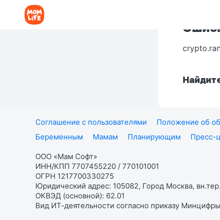
Ошибк
crypto.ra
Найдите
Соглашение с пользователями
Положение об об
Беременным
Мамам
Планирующим
Пресс-
ООО «Мам Софт»
ИНН/КПП 7707455220 / 770101001
ОГРН 1217700330275
Юридический адрес: 105082, Город Москва, вн.тер.
ОКВЭД (основной): 62.01
Вид ИТ-деятельности согласно приказу Минцифры: