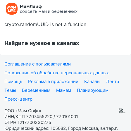
МамЛайф
Ошибка на странице
соцсеть мам и беременных
crypto.randomUUID is not a function
Найдите нужное в каналах
Соглашение с пользователями
Положение об обработке персональных данных
Помощь
Реклама в приложении
Каналы
Лента
Темы
Беременным
Мамам
Планирующим
Пресс-центр
ООО «Мам Софт»
ИНН/КПП 7707455220 / 770101001
ОГРН 1217700330275
Юридический адрес: 105082, Город Москва, вн.тер.г.