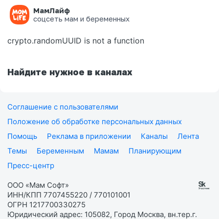
МамЛайф
Ошибка на странице
соцсеть мам и беременных
crypto.randomUUID is not a function
Найдите нужное в каналах
Соглашение с пользователями
Положение об обработке персональных данных
Помощь
Реклама в приложении
Каналы
Лента
Темы
Беременным
Мамам
Планирующим
Пресс-центр
ООО «Мам Софт»
ИНН/КПП 7707455220 / 770101001
ОГРН 1217700330275
Юридический адрес: 105082, Город Москва, вн.тер.г.