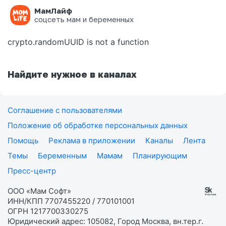
МамЛайф
Ошибка на странице
соцсеть мам и беременных
crypto.randomUUID is not a function
Найдите нужное в каналах
Соглашение с пользователями
Положение об обработке персональных данных
Помощь
Реклама в приложении
Каналы
Лента
Темы
Беременным
Мамам
Планирующим
Пресс-центр
ООО «Мам Софт»
ИНН/КПП 7707455220 / 770101001
ОГРН 1217700330275
Юридический адрес: 105082, Город Москва, вн.тер.г.