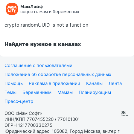
МамЛайф
Ошибка на странице
соцсеть мам и беременных
crypto.randomUUID is not a function
Найдите нужное в каналах
Соглашение с пользователями
Положение об обработке персональных данных
Помощь
Реклама в приложении
Каналы
Лента
Темы
Беременным
Мамам
Планирующим
Пресс-центр
ООО «Мам Софт»
ИНН/КПП 7707455220 / 770101001
ОГРН 1217700330275
Юридический адрес: 105082, Город Москва, вн.тер.г.