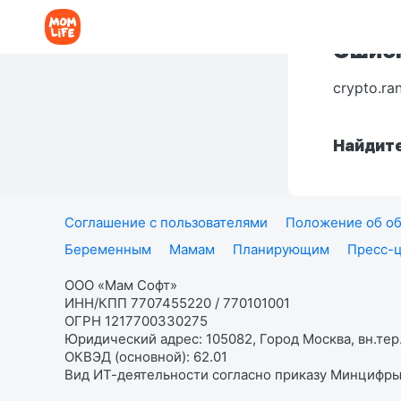
Ошибк
crypto.ra
Найдите
Соглашение с пользователями
Положение об об
Беременным
Мамам
Планирующим
Пресс-
ООО «Мам Софт»
ИНН/КПП 7707455220 / 770101001
ОГРН 1217700330275
Юридический адрес: 105082, Город Москва, вн.тер.
ОКВЭД (основной): 62.01
Вид ИТ-деятельности согласно приказу Минцифры: