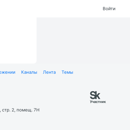
Войти
ложении
Каналы
Лента
Темы
 стр. 2, помещ. 7Н