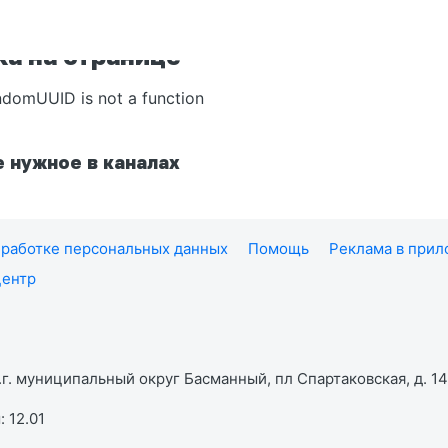
а на странице
ndomUUID is not a function
 нужное в каналах
работке персональных данных
Помощь
Реклама в при
центр
г. муниципальный округ Басманный, пл Спартаковская, д. 14,
 12.01