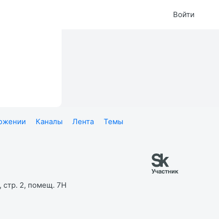
Войти
ложении
Каналы
Лента
Темы
 стр. 2, помещ. 7Н