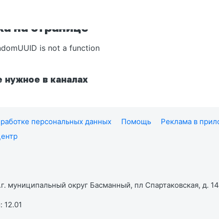
а на странице
ndomUUID is not a function
 нужное в каналах
работке персональных данных
Помощь
Реклама в при
центр
г. муниципальный округ Басманный, пл Спартаковская, д. 14,
 12.01