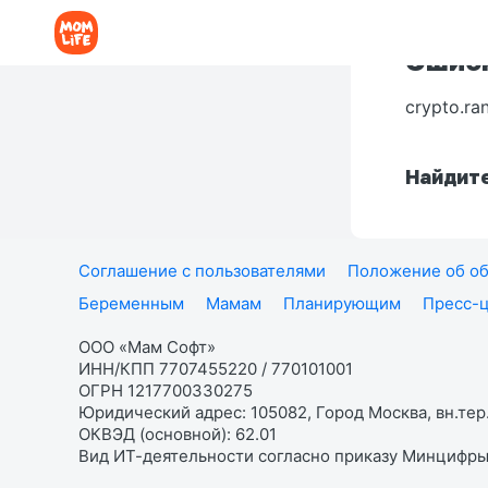
Ошибк
crypto.ra
Найдите
Соглашение с пользователями
Положение об об
Беременным
Мамам
Планирующим
Пресс-
ООО «Мам Софт»
ИНН/КПП 7707455220 / 770101001
ОГРН 1217700330275
Юридический адрес: 105082, Город Москва, вн.тер.
ОКВЭД (основной): 62.01
Вид ИТ-деятельности согласно приказу Минцифры: