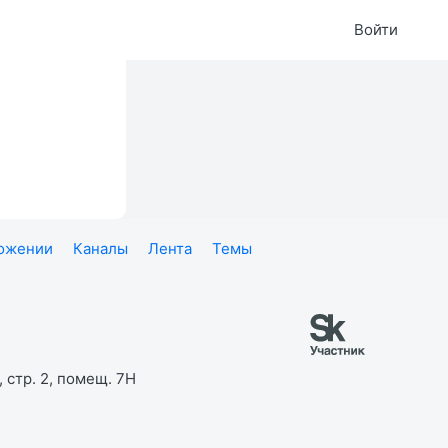
Войти
ложении
Каналы
Лента
Темы
 стр. 2, помещ. 7Н