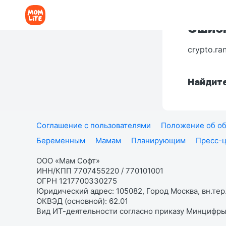
Ошибк
crypto.ra
Найдите
Соглашение с пользователями
Положение об об
Беременным
Мамам
Планирующим
Пресс-
ООО «Мам Софт»
ИНН/КПП 7707455220 / 770101001
ОГРН 1217700330275
Юридический адрес: 105082, Город Москва, вн.тер.
ОКВЭД (основной): 62.01
Вид ИТ-деятельности согласно приказу Минцифры: