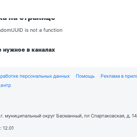
а на странице
ndomUUID is not a function
 нужное в каналах
работке персональных данных
Помощь
Реклама в при
центр
г. муниципальный округ Басманный, пл Спартаковская, д. 14,
 12.01