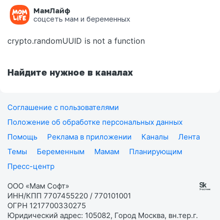
МамЛайф
Ошибка на странице
соцсеть мам и беременных
crypto.randomUUID is not a function
Найдите нужное в каналах
Соглашение с пользователями
Положение об обработке персональных данных
Помощь
Реклама в приложении
Каналы
Лента
Темы
Беременным
Мамам
Планирующим
Пресс-центр
ООО «Мам Софт»
ИНН/КПП 7707455220 / 770101001
ОГРН 1217700330275
Юридический адрес: 105082, Город Москва, вн.тер.г.