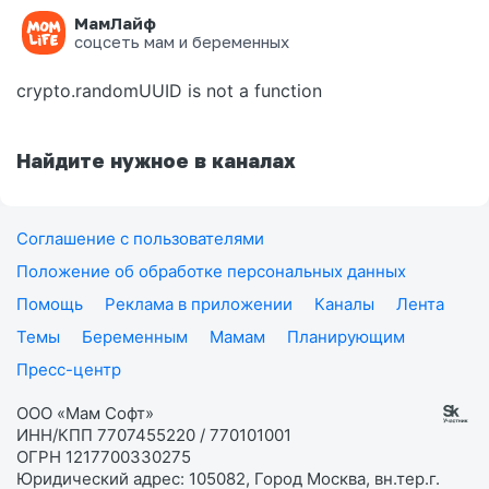
МамЛайф
Ошибка на странице
соцсеть мам и беременных
crypto.randomUUID is not a function
Найдите нужное в каналах
Соглашение с пользователями
Положение об обработке персональных данных
Помощь
Реклама в приложении
Каналы
Лента
Темы
Беременным
Мамам
Планирующим
Пресс-центр
ООО «Мам Софт»
ИНН/КПП 7707455220 / 770101001
ОГРН 1217700330275
Юридический адрес: 105082, Город Москва, вн.тер.г.