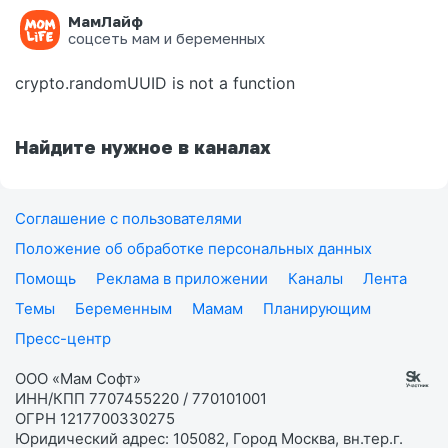
МамЛайф
Ошибка на странице
соцсеть мам и беременных
crypto.randomUUID is not a function
Найдите нужное в каналах
Соглашение с пользователями
Положение об обработке персональных данных
Помощь
Реклама в приложении
Каналы
Лента
Темы
Беременным
Мамам
Планирующим
Пресс-центр
ООО «Мам Софт»
ИНН/КПП 7707455220 / 770101001
ОГРН 1217700330275
Юридический адрес: 105082, Город Москва, вн.тер.г.