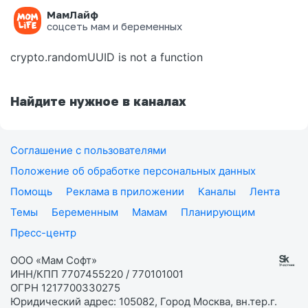
МамЛайф
Ошибка на странице
соцсеть мам и беременных
crypto.randomUUID is not a function
Найдите нужное в каналах
Соглашение с пользователями
Положение об обработке персональных данных
Помощь
Реклама в приложении
Каналы
Лента
Темы
Беременным
Мамам
Планирующим
Пресс-центр
ООО «Мам Софт»
ИНН/КПП 7707455220 / 770101001
ОГРН 1217700330275
Юридический адрес: 105082, Город Москва, вн.тер.г.