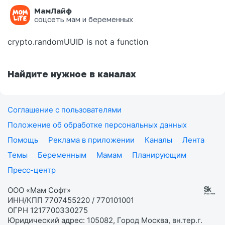
МамЛайф
Ошибка на странице
соцсеть мам и беременных
crypto.randomUUID is not a function
Найдите нужное в каналах
Соглашение с пользователями
Положение об обработке персональных данных
Помощь
Реклама в приложении
Каналы
Лента
Темы
Беременным
Мамам
Планирующим
Пресс-центр
ООО «Мам Софт»
ИНН/КПП 7707455220 / 770101001
ОГРН 1217700330275
Юридический адрес: 105082, Город Москва, вн.тер.г.