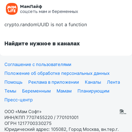
МамЛайф
Ошибка на странице
соцсеть мам и беременных
crypto.randomUUID is not a function
Найдите нужное в каналах
Соглашение с пользователями
Положение об обработке персональных данных
Помощь
Реклама в приложении
Каналы
Лента
Темы
Беременным
Мамам
Планирующим
Пресс-центр
ООО «Мам Софт»
ИНН/КПП 7707455220 / 770101001
ОГРН 1217700330275
Юридический адрес: 105082, Город Москва, вн.тер.г.