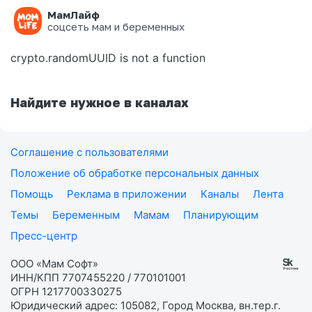
МамЛайф
Ошибка на странице
соцсеть мам и беременных
crypto.randomUUID is not a function
Найдите нужное в каналах
Соглашение с пользователями
Положение об обработке персональных данных
Помощь
Реклама в приложении
Каналы
Лента
Темы
Беременным
Мамам
Планирующим
Пресс-центр
ООО «Мам Софт»
ИНН/КПП 7707455220 / 770101001
ОГРН 1217700330275
Юридический адрес: 105082, Город Москва, вн.тер.г.