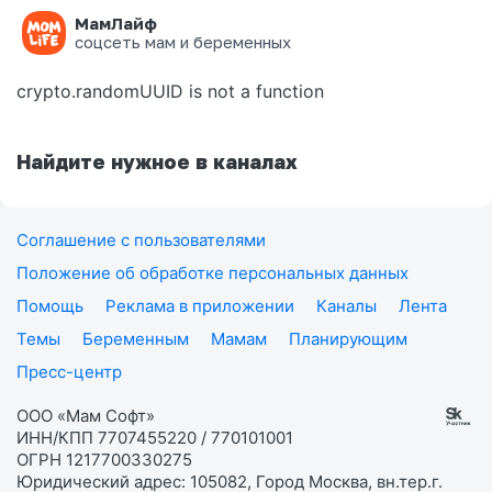
МамЛайф
Ошибка на странице
соцсеть мам и беременных
crypto.randomUUID is not a function
Найдите нужное в каналах
Соглашение с пользователями
Положение об обработке персональных данных
Помощь
Реклама в приложении
Каналы
Лента
Темы
Беременным
Мамам
Планирующим
Пресс-центр
ООО «Мам Софт»
ИНН/КПП 7707455220 / 770101001
ОГРН 1217700330275
Юридический адрес: 105082, Город Москва, вн.тер.г.