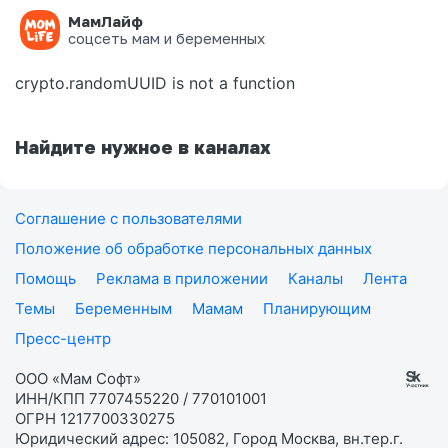
МамЛайф
Ошибка на странице
соцсеть мам и беременных
crypto.randomUUID is not a function
Найдите нужное в каналах
Соглашение с пользователями
Положение об обработке персональных данных
Помощь
Реклама в приложении
Каналы
Лента
Темы
Беременным
Мамам
Планирующим
Пресс-центр
ООО «Мам Софт»
ИНН/КПП 7707455220 / 770101001
ОГРН 1217700330275
Юридический адрес: 105082, Город Москва, вн.тер.г.