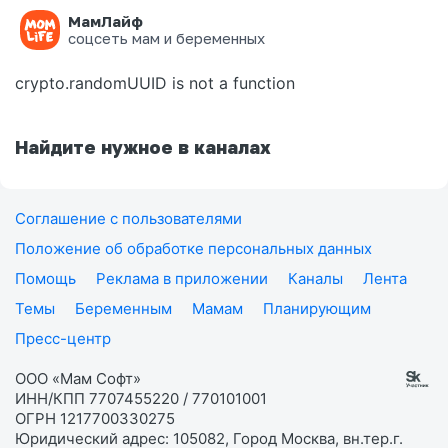
МамЛайф
Ошибка на странице
соцсеть мам и беременных
crypto.randomUUID is not a function
Найдите нужное в каналах
Соглашение с пользователями
Положение об обработке персональных данных
Помощь
Реклама в приложении
Каналы
Лента
Темы
Беременным
Мамам
Планирующим
Пресс-центр
ООО «Мам Софт»
ИНН/КПП 7707455220 / 770101001
ОГРН 1217700330275
Юридический адрес: 105082, Город Москва, вн.тер.г.