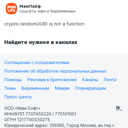
МамЛайф
Ошибка на странице
соцсеть мам и беременных
crypto.randomUUID is not a function
Найдите нужное в каналах
Соглашение с пользователями
Положение об обработке персональных данных
Помощь
Реклама в приложении
Каналы
Лента
Темы
Беременным
Мамам
Планирующим
Пресс-центр
ООО «Мам Софт»
ИНН/КПП 7707455220 / 770101001
ОГРН 1217700330275
Юридический адрес: 105082, Город Москва, вн.тер.г.