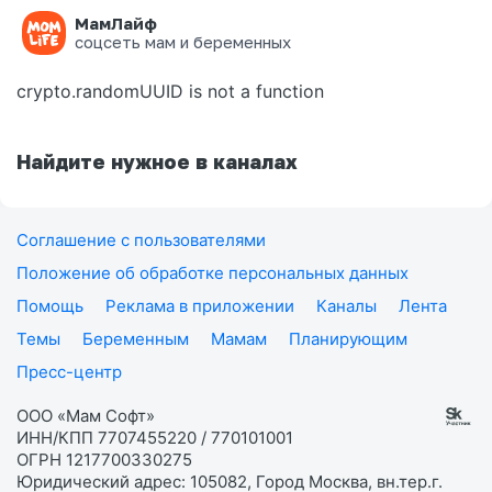
МамЛайф
Ошибка на странице
соцсеть мам и беременных
crypto.randomUUID is not a function
Найдите нужное в каналах
Соглашение с пользователями
Положение об обработке персональных данных
Помощь
Реклама в приложении
Каналы
Лента
Темы
Беременным
Мамам
Планирующим
Пресс-центр
ООО «Мам Софт»
ИНН/КПП 7707455220 / 770101001
ОГРН 1217700330275
Юридический адрес: 105082, Город Москва, вн.тер.г.