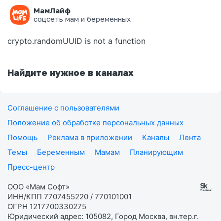
МамЛайф
Ошибка на странице
соцсеть мам и беременных
crypto.randomUUID is not a function
Найдите нужное в каналах
Соглашение с пользователями
Положение об обработке персональных данных
Помощь
Реклама в приложении
Каналы
Лента
Темы
Беременным
Мамам
Планирующим
Пресс-центр
ООО «Мам Софт»
ИНН/КПП 7707455220 / 770101001
ОГРН 1217700330275
Юридический адрес: 105082, Город Москва, вн.тер.г.