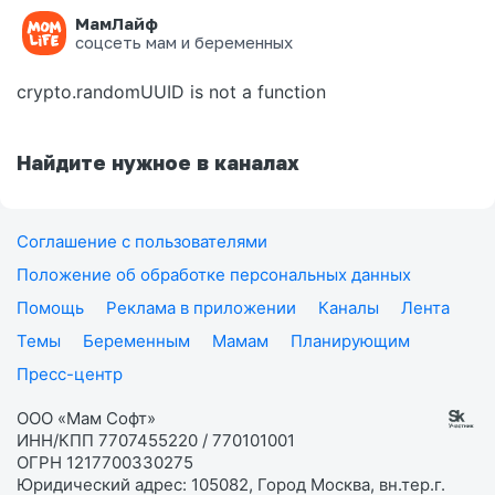
МамЛайф
Ошибка на странице
соцсеть мам и беременных
crypto.randomUUID is not a function
Найдите нужное в каналах
Соглашение с пользователями
Положение об обработке персональных данных
Помощь
Реклама в приложении
Каналы
Лента
Темы
Беременным
Мамам
Планирующим
Пресс-центр
ООО «Мам Софт»
ИНН/КПП 7707455220 / 770101001
ОГРН 1217700330275
Юридический адрес: 105082, Город Москва, вн.тер.г.