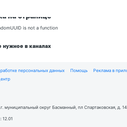
а на странице
ndomUUID is not a function
 нужное в каналах
работке персональных данных
Помощь
Реклама в при
центр
г. муниципальный округ Басманный, пл Спартаковская, д. 14,
 12.01