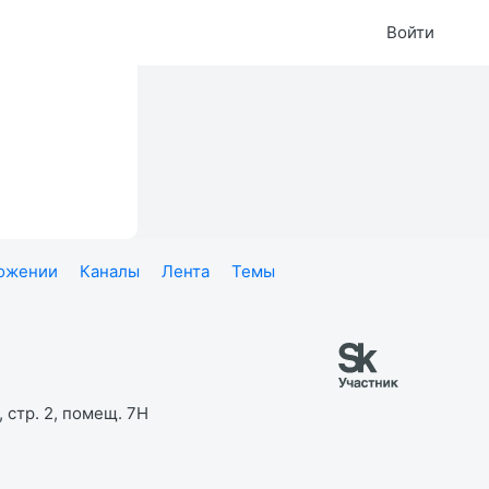
Войти
ложении
Каналы
Лента
Темы
 стр. 2, помещ. 7Н