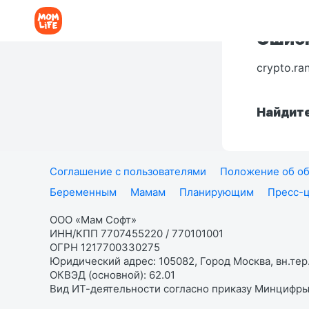
Ошибк
crypto.ra
Найдите
Соглашение с пользователями
Положение об об
Беременным
Мамам
Планирующим
Пресс-
ООО «Мам Софт»
ИНН/КПП 7707455220 / 770101001
ОГРН 1217700330275
Юридический адрес: 105082, Город Москва, вн.тер.
ОКВЭД (основной): 62.01
Вид ИТ-деятельности согласно приказу Минцифры: