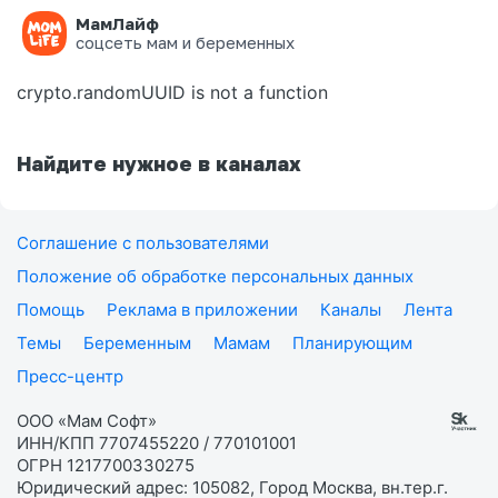
МамЛайф
Ошибка на странице
соцсеть мам и беременных
crypto.randomUUID is not a function
Найдите нужное в каналах
Соглашение с пользователями
Положение об обработке персональных данных
Помощь
Реклама в приложении
Каналы
Лента
Темы
Беременным
Мамам
Планирующим
Пресс-центр
ООО «Мам Софт»
ИНН/КПП 7707455220 / 770101001
ОГРН 1217700330275
Юридический адрес: 105082, Город Москва, вн.тер.г.