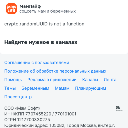
МамЛайф
Ошибка на странице
соцсеть мам и беременных
crypto.randomUUID is not a function
Найдите нужное в каналах
Соглашение с пользователями
Положение об обработке персональных данных
Помощь
Реклама в приложении
Каналы
Лента
Темы
Беременным
Мамам
Планирующим
Пресс-центр
ООО «Мам Софт»
ИНН/КПП 7707455220 / 770101001
ОГРН 1217700330275
Юридический адрес: 105082, Город Москва, вн.тер.г.