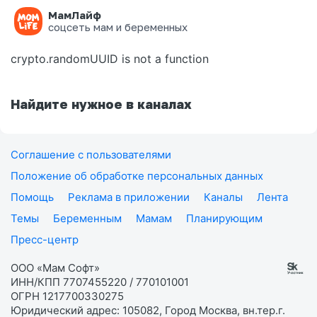
МамЛайф
Ошибка на странице
соцсеть мам и беременных
crypto.randomUUID is not a function
Найдите нужное в каналах
Соглашение с пользователями
Положение об обработке персональных данных
Помощь
Реклама в приложении
Каналы
Лента
Темы
Беременным
Мамам
Планирующим
Пресс-центр
ООО «Мам Софт»
ИНН/КПП 7707455220 / 770101001
ОГРН 1217700330275
Юридический адрес: 105082, Город Москва, вн.тер.г.