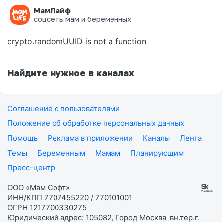
МамЛайф
Ошибка на странице
соцсеть мам и беременных
crypto.randomUUID is not a function
Найдите нужное в каналах
Соглашение с пользователями
Положение об обработке персональных данных
Помощь
Реклама в приложении
Каналы
Лента
Темы
Беременным
Мамам
Планирующим
Пресс-центр
ООО «Мам Софт»
ИНН/КПП 7707455220 / 770101001
ОГРН 1217700330275
Юридический адрес: 105082, Город Москва, вн.тер.г.