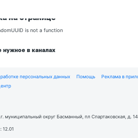
а на странице
ndomUUID is not a function
 нужное в каналах
работке персональных данных
Помощь
Реклама в при
центр
г. муниципальный округ Басманный, пл Спартаковская, д. 14,
 12.01