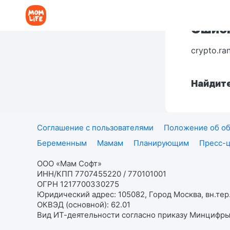
Ошибк
crypto.ra
Найдите
Соглашение с пользователями
Положение об об
Беременным
Мамам
Планирующим
Пресс-
ООО «Мам Софт»
ИНН/КПП 7707455220 / 770101001
ОГРН 1217700330275
Юридический адрес: 105082, Город Москва, вн.тер.
ОКВЭД (основной): 62.01
Вид ИТ-деятельности согласно приказу Минцифры: