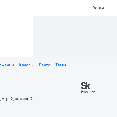
Войти
ложении
Каналы
Лента
Темы
 стр. 2, помещ. 7Н