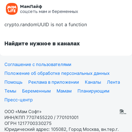
МамЛайф
Ошибка на странице
соцсеть мам и беременных
crypto.randomUUID is not a function
Найдите нужное в каналах
Соглашение с пользователями
Положение об обработке персональных данных
Помощь
Реклама в приложении
Каналы
Лента
Темы
Беременным
Мамам
Планирующим
Пресс-центр
ООО «Мам Софт»
ИНН/КПП 7707455220 / 770101001
ОГРН 1217700330275
Юридический адрес: 105082, Город Москва, вн.тер.г.