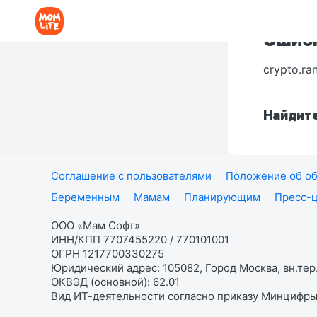
Ошибк
crypto.ra
Найдите
Соглашение с пользователями
Положение об об
Беременным
Мамам
Планирующим
Пресс-
ООО «Мам Софт»
ИНН/КПП 7707455220 / 770101001
ОГРН 1217700330275
Юридический адрес: 105082, Город Москва, вн.тер.
ОКВЭД (основной): 62.01
Вид ИТ-деятельности согласно приказу Минцифры: