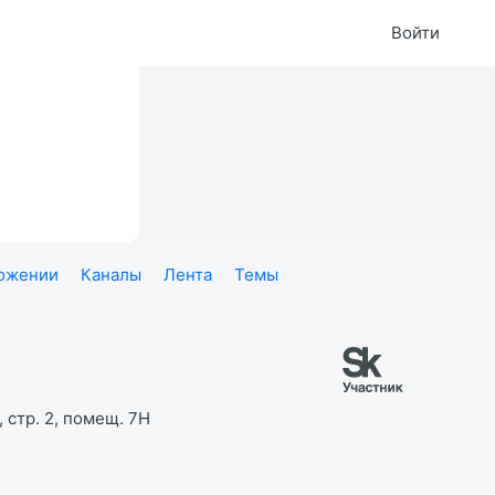
Войти
ложении
Каналы
Лента
Темы
 стр. 2, помещ. 7Н