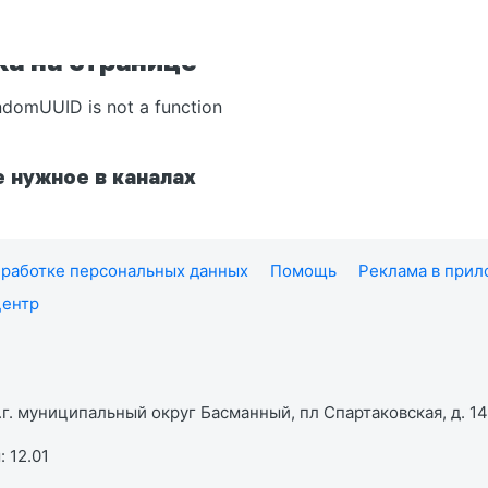
а на странице
ndomUUID is not a function
 нужное в каналах
работке персональных данных
Помощь
Реклама в при
центр
г. муниципальный округ Басманный, пл Спартаковская, д. 14,
 12.01