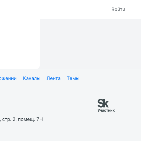
Войти
ложении
Каналы
Лента
Темы
 стр. 2, помещ. 7Н