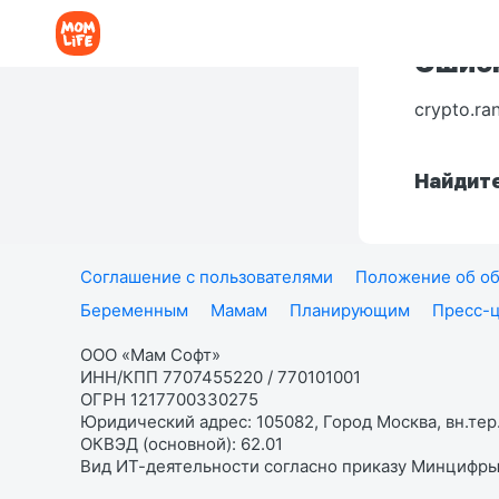
Ошибк
crypto.ra
Найдите
Соглашение с пользователями
Положение об об
Беременным
Мамам
Планирующим
Пресс-
ООО «Мам Софт»
ИНН/КПП 7707455220 / 770101001
ОГРН 1217700330275
Юридический адрес: 105082, Город Москва, вн.тер.
ОКВЭД (основной): 62.01
Вид ИТ-деятельности согласно приказу Минцифры: