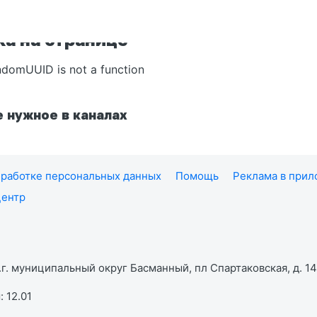
а на странице
ndomUUID is not a function
 нужное в каналах
работке персональных данных
Помощь
Реклама в при
центр
г. муниципальный округ Басманный, пл Спартаковская, д. 14,
 12.01